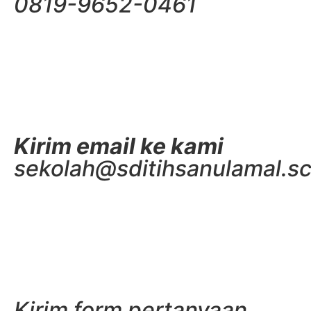
0819-9652-0461
Kirim email ke kami
sekolah@sditihsanulamal.sc
Kirim form pertanyaan