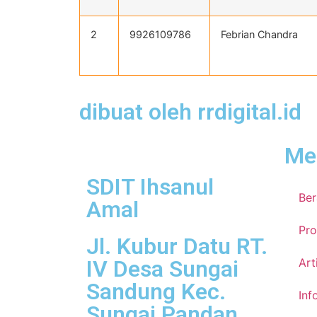
2
9926109786
Febrian Chandra
dibuat oleh rrdigital.id
Me
SDIT Ihsanul
Be
Amal
Pro
Jl. Kubur Datu RT.
IV Desa Sungai
Art
Sandung Kec.
Inf
Sungai Pandan,