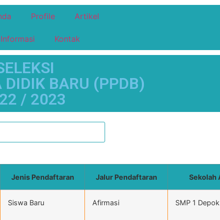
nda
Profile
Artikel
Informasi
Kontak
ELEKSI
DIDIK BARU (PPDB)
2 / 2023
Jenis Pendaftaran
Jalur Pendaftaran
Sekolah 
Siswa Baru
Afirmasi
SMP 1 Depok