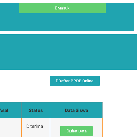
Masuk
Daftar PPDB Online
Asal
Status
Data Siswa
Diterima
Lihat Data