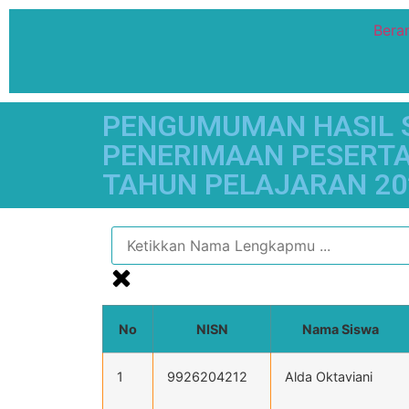
Bera
PENGUMUMAN HASIL S
PENERIMAAN PESERTA 
TAHUN PELAJARAN 202
No
NISN
Nama Siswa
1
9926204212
Alda Oktaviani