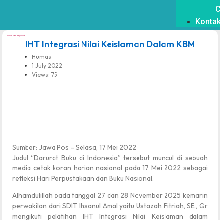
C
Konta
dibuat oleh rrdigital.id
IHT Integrasi Nilai Keislaman Dalam KBM
Humas
1 July 2022
Views: 75
Sumber: Jawa Pos – Selasa, 17 Mei 2022
Judul “Darurat Buku di Indonesia” tersebut muncul di sebuah
media cetak koran harian nasional pada 17 Mei 2022 sebagai
refleksi Hari Perpustakaan dan Buku Nasional.
Alhamdulillah pada tanggal 27 dan 28 November 2025 kemarin
perwakilan dari SDIT Ihsanul Amal yaitu Ustazah Fitriah, SE., Gr
mengikuti pelatihan IHT Integrasi Nilai Keislaman dalam