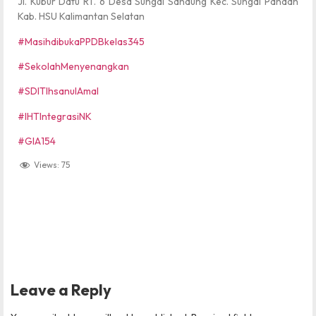
Jl. Kubur Datu RT. 6 Desa Sungai Sandung Kec. Sungai Pandan
Kab. HSU Kalimantan Selatan
#MasihdibukaPPDBkelas345
#SekolahMenyenangkan
#SDITIhsanulAmal
#IHTIntegrasiNK
#GIA154
Views:
75
Leave a Reply