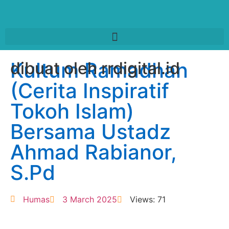
Kultum Ramadhan
dibuat oleh rrdigital.id
(Cerita Inspiratif
Tokoh Islam)
Bersama Ustadz
Ahmad Rabianor,
S.Pd
Humas
3 March 2025
Views: 71