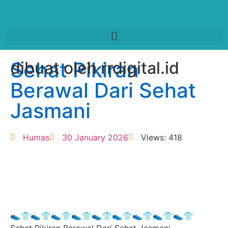
Sehat Pikiran
dibuat oleh rrdigital.id
Berawal Dari Sehat
Jasmani
Humas
30 January 2026
Views: 418
👟👕👟👕👟👕👟👕👟👕👟👕👟👕👟👕👟👕