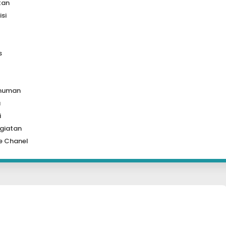
tan
isi
s
muman
a
i
giatan
e Chanel