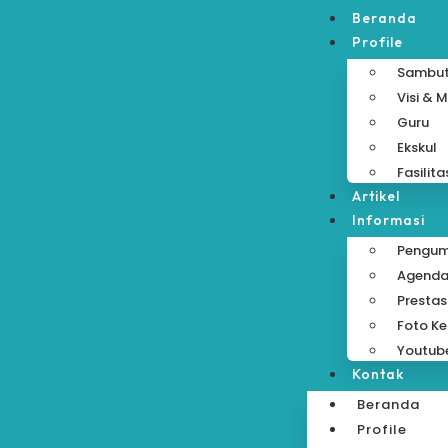
Beranda
Profile
Sambu
Visi & M
Guru
Ekskul
Fasilita
Artikel
Informasi
Pengu
Agend
Prestas
Foto Ke
Youtub
Kontak
Beranda
Profile