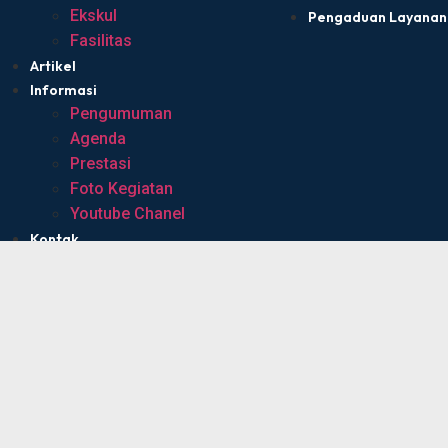
Ekskul
Pengaduan Layanan
Fasilitas
Artikel
Informasi
Pengumuman
Agenda
Prestasi
Foto Kegiatan
Youtube Chanel
Kontak
Beranda
Profile
Sambutan
Visi & Misi
Guru
Ekskul
Fasilitas
Artikel