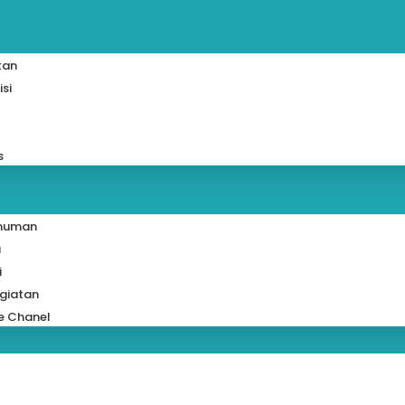
tan
isi
s
muman
a
i
giatan
e Chanel