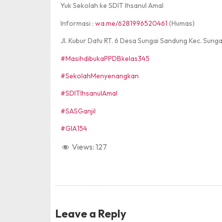
Yuk Sekolah ke SDIT Ihsanul Amal
Informasi :
wa.me/6281996520461
(Humas)
Jl. Kubur Datu RT. 6 Desa Sungai Sandung Kec. Sung
#MasihdibukaPPDBkelas345
#SekolahMenyenangkan
#SDITIhsanulAmal
#SASGanjil
#GIA154
Views:
127
Leave a Reply