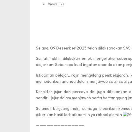
Views: 127
Selasa, 09 Desember
2025 telah dilaksanakan SAS g
Sumatif akhir dilakukan untuk mengetahui seber
diajarkan. Seberapa kuat ingatan ananda akan penj
Istiqomah belajar,, rajin mengulang pembelajaran,,
memudahkan ananda dalam menjawab soal-soal yan
Karakter jujur dan percaya diri juga ditekanka
sendiri,, jujur dalam menjawab serta bertanggung j
Selamat berjuang nak,, semoga diberikan kem
diberikan hasil terbaik aamiin ya rabbal alamiin
—————————————-