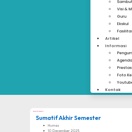
Sambu
Visi & M
Guru
Ekskul
Fasilita
Artikel
Informasi
Pengu
Agend
Prestas
Foto Ke
Youtub
Kontak
dibuat oleh rrdigital.id
Sumatif Akhir Semester
Humas
10 December 2025